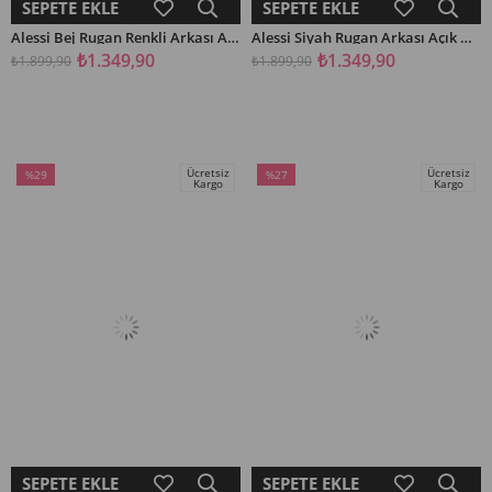
SEPETE EKLE
SEPETE EKLE
Alessi Bej Rugan Renkli Arkası Açık Önü Kurdela Detaylı Kadın Kısa Topuklu Ayakkabı
Alessi Siyah Rugan Arkası Açık Önü Kurdela Detaylı Kadın Kısa Topuklu Ayakkabı
₺1.349,90
₺1.349,90
₺1.899,90
₺1.899,90
Ücretsiz
Ücretsiz
%29
%27
Kargo
Kargo
İndirim
İndirim
%29İndirim
%27İndirim
SEPETE EKLE
SEPETE EKLE