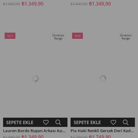
₺1.349,90
₺1.349,90
₺1.849,90
₺1.849,90
Ücretsiz
Ücretsiz
%27
%38
Kargo
Kargo
İndirim
İndirim
%27İndirim
%38İndirim
SEPETE EKLE
SEPETE EKLE
Lauren Bordo Rugan Arkası Açık Lastikli Kadın Kısa Topuklu Ayakkabı
Pia Haki Renkli Gerçek Deri Kadın Spor Ayakkabı
₺1.349,90
₺1.749,90
₺1.849,90
₺2.799,90