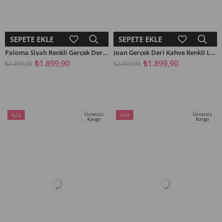
SEPETE EKLE
SEPETE EKLE
Paloma Siyah Renkli Gerçek Deri Kadın Babet
Joan Gerçek Deri Kahve Renkli Leopar Detaylı Kadın Spor Ayakkabı
₺1.899,90
₺1.899,90
₺2.499,90
₺2.499,90
Ücretsiz
Ücretsiz
%24
%18
Kargo
Kargo
İndirim
İndirim
%24İndirim
%18İndirim