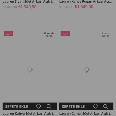
Lauren Siyah Süet Arkası Açık Lastikli Kadın Kısa Topuklu Ayakkabı
Lauren Kahve Rugan Arkası Açık Lastikli Kadın Kısa Topuklu Ayakkabı
₺1.349,90
₺1.349,90
₺1.849,90
₺1.849,90
Ücretsiz
Ücretsiz
%27
%27
Kargo
Kargo
İndirim
İndirim
%27İndirim
%27İndirim
SEPETE EKLE
SEPETE EKLE
Lauren Kahve Süet Arkası Açık Lastikli Kadın Kısa Topuklu Ayakkabı
Lauren Camel Süet Arkası Açık Lastikli Kadın Kısa Topuklu Ayakkabı