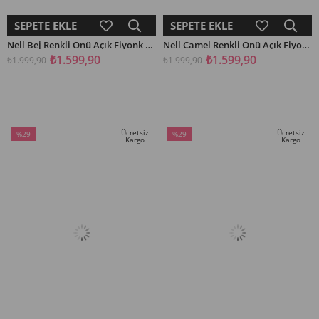
SEPETE EKLE
SEPETE EKLE
Nell Bej Renkli Önü Açık Fiyonk Detaylı Terlik
Nell Camel Renkli Önü Açık Fiyonk Detaylı Terlik
₺1.599,90
₺1.599,90
₺1.999,90
₺1.999,90
Ücretsiz
Ücretsiz
%29
%29
Kargo
Kargo
İndirim
İndirim
%29İndirim
%29İndirim