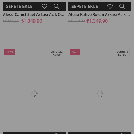
SEPETE EKLE
SEPETE EKLE
Alessi Camel Süet Arkası Açık Önü Kurdela Detaylı Kadın Kısa Topuklu Ayakkabı
Alessi Kahve Rugan Arkası Açık Önü Kurdela Detaylı Kadın Kısa Topuklu Ayakkabı
₺1.349,90
₺1.349,90
₺1.899,90
₺1.899,90
Ücretsiz
Ücretsiz
%29
%29
Kargo
Kargo
İndirim
İndirim
%29İndirim
%29İndirim