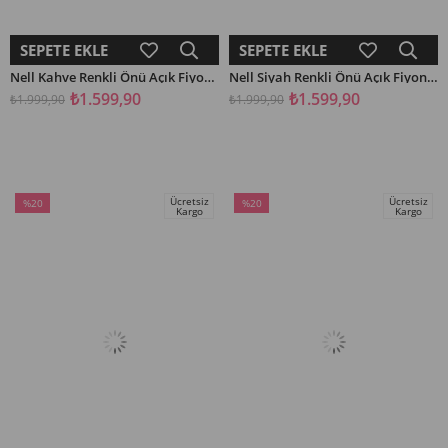
SEPETE EKLE
SEPETE EKLE
Nell Kahve Renkli Önü Açık Fiyonk Detaylı Terlik
Nell Siyah Renkli Önü Açık Fiyonk Detaylı Terlik
₺1.599,90
₺1.599,90
₺1.999,90
₺1.999,90
Ücretsiz
Ücretsiz
%20
%20
Kargo
Kargo
İndirim
İndirim
%20İndirim
%20İndirim