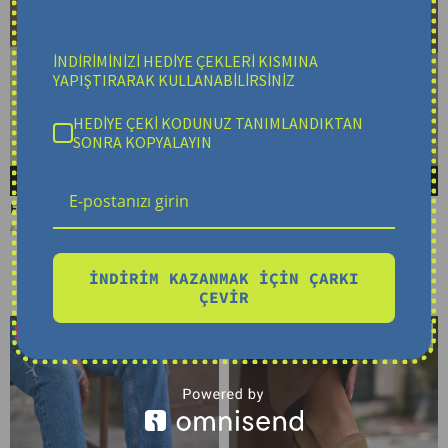
İNDİRİMİNİZİ HEDİYE ÇEKLERİ KISMINA
YAPIŞTIRARAK KULLANABİLİRSİNİZ
HEDİYE ÇEKİ KODUNUZ TANIMLANDIKTAN
SONRA KOPYALAYIN
SEPETE EKLE
SEPETE EKLE
Esse Gerçek Deri Kahve Renkli Kalın Taban Kadın Spor Ayakkabı
Ramos Gerçek Deri Gümüş Renkli Kadın Spor Ayakkabı
₺2.399,90
₺2.099,90
₺3.499,90
₺2.499,90
İNDİRİM KAZANMAK İÇİN ÇARKI
ÇEVİR
Ücretsiz
Ücretsiz
%16
%18
Kargo
Kargo
İndirim
İndirim
%16İndirim
%18İndirim