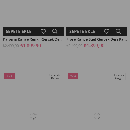
SEPETE EKLE
SEPETE EKLE
Paloma Kahve Renkli Gerçek Deri Kadın Babet
Fiore Kahve Süet Gerçek Deri Kadın Babet
₺1.899,90
₺1.899,90
₺2.499,90
₺2.499,90
Ücretsiz
Ücretsiz
%24
%24
Kargo
Kargo
İndirim
İndirim
%24İndirim
%24İndirim