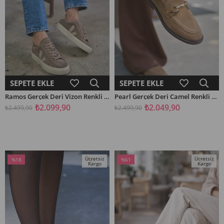
SEPETE EKLE
SEPETE EKLE
Ramos Gerçek Deri Vizon Renkli Kadın Spor Ayakkabı
Pearl Gerçek Deri Camel Renkli Kadın Kısa Topuklu Babet
₺2.099,90
₺2.049,90
₺2.499,90
₺2.499,90
Ücretsiz
Ücretsiz
%18
%61
Kargo
Kargo
İndirim
İndirim
%18İndirim
%61İndirim