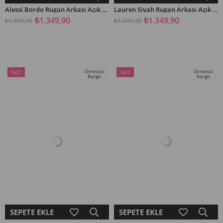
Alessi Bordo Rugan Arkası Açık Önü Kurdela Detaylı Kadın Kısa Topuklu Ayakkabı
Lauren Siyah Rugan Arkası Açık Lastikli Kadın Kısa Topuklu Ayakkabı
₺1.349,90
₺1.349,90
₺1.899,90
₺1.849,90
Ücretsiz
Ücretsiz
%27
%27
Kargo
Kargo
İndirim
İndirim
%27İndirim
%27İndirim
SEPETE EKLE
SEPETE EKLE