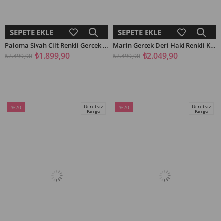
SEPETE EKLE
SEPETE EKLE
Paloma Siyah Cilt Renkli Gerçek Deri Kadın Babet
Marin Gerçek Deri Haki Renkli Kadın Babet
₺1.899,90
₺2.049,90
₺2.499,90
₺2.499,90
Ücretsiz
Ücretsiz
%20
%20
Kargo
Kargo
İndirim
İndirim
%20İndirim
%20İndirim