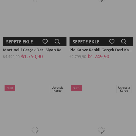
SEPETE EKLE
SEPETE EKLE
Martinelli Gerçek Deri Siyah Renkli Cilt Kadın Topuklu Bot
Pia Kahve Renkli Gerçek Deri Kadın Spor Ayakkabı
₺1.750,90
₺1.749,90
₺4.499,90
₺2.799,90
Ücretsiz
Ücretsiz
%20
%20
Kargo
Kargo
İndirim
İndirim
%20İndirim
%20İndirim