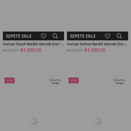
SEPETE EKLE
SEPETE EKLE
Halsey Siyah Renkli Gerçek Deri Kadın Makosen Ayakkabi
Halsey Kahve Renkli Gerçek Deri Kadın Makosen Ayakkabi
₺1.999,90
₺1.999,90
₺2.499,90
₺2.499,90
Ücretsiz
Ücretsiz
%24
%24
Kargo
Kargo
İndirim
İndirim
%24İndirim
%24İndirim