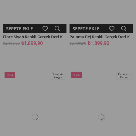
SEPETE EKLE
SEPETE EKLE
Fiore Siyah Renkli Gerçek Deri Kadın Babet
Paloma Bej Renkli Gerçek Deri Kadın Babet
₺1.899,90
₺1.899,90
₺2.499,90
₺2.499,90
Ücretsiz
Ücretsiz
%24
%24
Kargo
Kargo
İndirim
İndirim
%24İndirim
%24İndirim