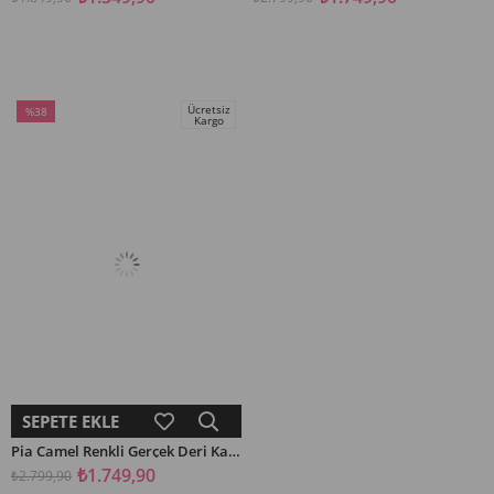
Ücretsiz
%38
Kargo
İndirim
%38İndirim
SEPETE EKLE
Pia Camel Renkli Gerçek Deri Kadın Spor Ayakkabı
₺1.749,90
₺2.799,90