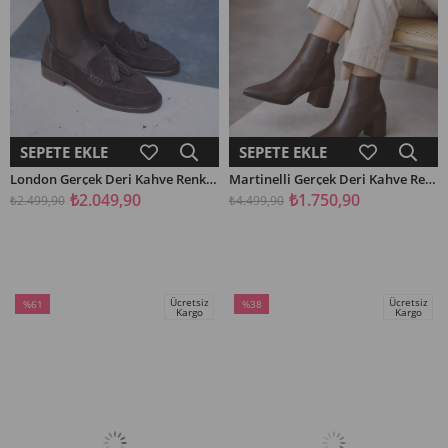
SEPETE EKLE
SEPETE EKLE
London Gerçek Deri Kahve Renkli Süet Kadın Kısa Topuklu Babet
Martinelli Gerçek Deri Kahve Renkli Cilt Kadın Topuklu Bot
₺2.049,90
₺1.750,90
₺2.499,90
₺4.499,90
Ücretsiz
Ücretsiz
%61
%38
Kargo
Kargo
İndirim
İndirim
%61İndirim
%38İndirim