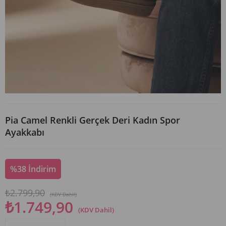
Pia Camel Renkli Gerçek Deri Kadın Spor
Ayakkabı
%
38
İndirim
₺2.799,90
(KDV Dahil)
₺1.749,90
(KDV Dahil)