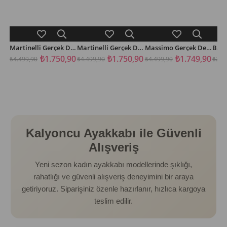
Martinelli Gerçek Deri Kahve Renkli Cilt Kadın Topuklu Bot
Martinelli Gerçek Deri Siyah Renkli Cilt Kadın Topuklu Bot
Massimo Gerçek Deri Fermuarlı Kadın Bot Postal
SEPETE EKLE
SEPETE EKLE
SEPETE EKLE
SE
₺1.750,90
₺1.750,90
₺1.749,90
₺4.499,90
₺4.499,90
₺4.499,90
₺2.8
Kalyoncu Ayakkabı ile Güvenli
Alışveriş
Yeni sezon kadın ayakkabı modellerinde şıklığı,
rahatlığı ve güvenli alışveriş deneyimini bir araya
getiriyoruz. Siparişiniz özenle hazırlanır, hızlıca kargoya
teslim edilir.