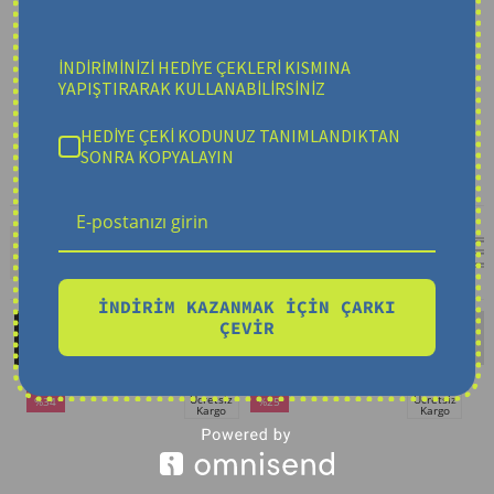
İNDİRİMİNİZİ HEDİYE ÇEKLERİ KISMINA
YAPIŞTIRARAK KULLANABİLİRSİNİZ
HEDİYE ÇEKİ KODUNUZ TANIMLANDIKTAN
SONRA KOPYALAYIN
NEW SEASON
NE
✦
İNDİRİM KAZANMAK İÇİN ÇARKI
ÇEVİR
TOPUKLU AYAKKABILAR
BABET MODELLERİ
Ücretsiz
Ücretsiz
%34
%25
%
Kargo
Kargo
İndirim
İndirim
İnd
%34İndirim
%25İndirim
%25