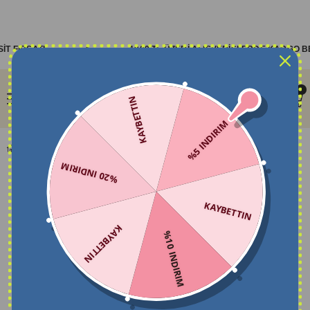
•
 FIRSATI
1000 TL ÜZERİ ALIŞVERİŞLERDE KARGO BED
KAYBETTIN
%5 INDIRIM
Fiore Kahve Süet Gerçek Deri Kadın Babet
%20 INDIRIM
KAYBETTIN
KAYBETTIN
%10 INDIRIM