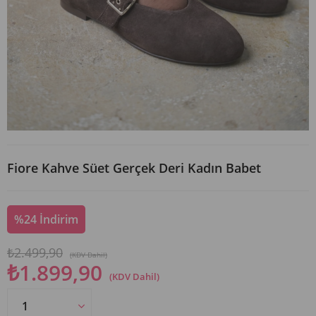
Fiore Kahve Süet Gerçek Deri Kadın Babet
%
24
İndirim
₺2.499,90
(KDV Dahil)
₺1.899,90
(KDV Dahil)