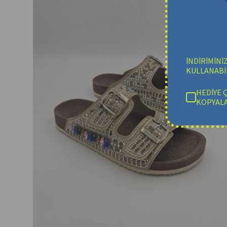
İNDİRİMİNİ
KULLANABİL
HEDİYE 
KOPYALA