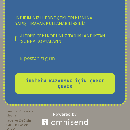
KAMPANYALARDAN HABERDAR OLUN
İNDİRİMİNİZİ HEDİYE ÇEKLERİ KISMINA
YAPIŞTIRARAK KULLANABİLİRSİNİZ
GÖNDER
HEDİYE ÇEKİ KODUNUZ TANIMLANDIKTAN
SONRA KOPYALAYIN
Kurumsal
İNDİRİM KAZANMAK İÇİN ÇARKI
HAKKIMIZDA
ÇEVİR
İLETİŞİM
KALYONCU BLOG
Yardım
Güvenli Alışveriş
Üyelik
İade ve Değişim
Gizlilik İlkeleri
KVKK